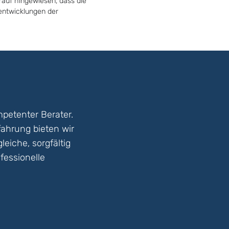
rauf hingewiesen, dass die
tentwicklungen der
petenter Berater.
fahrung bieten wir
eiche, sorgfältig
fessionelle