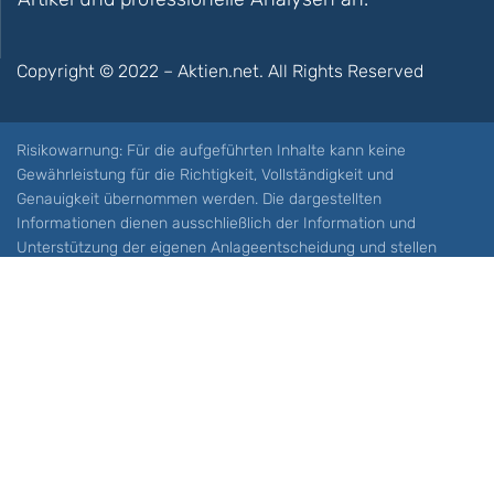
Copyright © 2022 – Aktien.net. All Rights Reserved
Risikowarnung: Für die aufgeführten Inhalte kann keine
Gewährleistung für die Richtigkeit, Vollständigkeit und
Genauigkeit übernommen werden. Die dargestellten
Informationen dienen ausschließlich der Information und
Unterstützung der eigenen Anlageentscheidung und stellen
keine Aufforderung zum Kauf oder Verkauf eines Wertpapieres
oder sonstiger Finanzprodukten dar. Der Handel mit spekulativen
Anlageprodukten wie z.B. CFDs und Optionen birgt ein hohes
Risiko. Ein Totalverlust Ihres Kapitals ist möglich. Sie müssen für
sich feststellen, ob Sie diese Produkte verstehen und ob Sie sich
diese möglichen Verluste leisten können. Aktien.net übernimmt
keine Verantwortung für etwaige Verluste Ihres Kapitals.