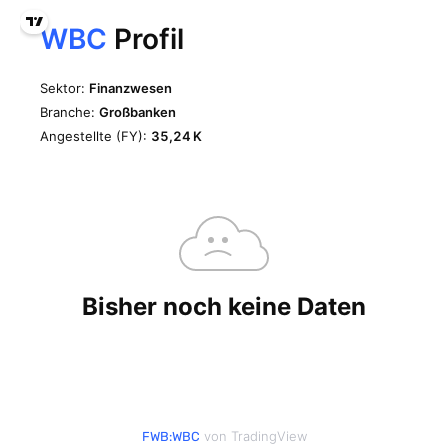
von TradingView
FWB:WBC