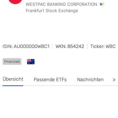
ISIN: AU000000WBC1
WKN: 854242
Ticker: WBC
Financials
Übersicht
Passende ETFs
Nachrichten
D