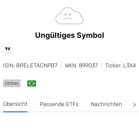
ISIN: BRELETACNPB7
WKN: 899037
Ticker: L3XA
Utilities
Übersicht
Passende ETFs
Nachrichten
D