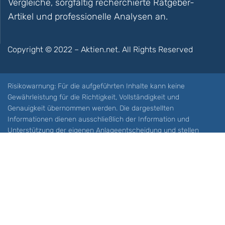
Vergleiche, sorgfältig recherchierte Ratgeber-
Artikel und professionelle Analysen an.
Copyright © 2022 – Aktien.net. All Rights Reserved
Risikowarnung: Für die aufgeführten Inhalte kann keine
Gewährleistung für die Richtigkeit, Vollständigkeit und
Genauigkeit übernommen werden. Die dargestellten
Informationen dienen ausschließlich der Information und
Unterstützung der eigenen Anlageentscheidung und stellen
keine Aufforderung zum Kauf oder Verkauf eines Wertpapieres
oder sonstiger Finanzprodukten dar. Der Handel mit spekulativen
Anlageprodukten wie z.B. CFDs und Optionen birgt ein hohes
Risiko. Ein Totalverlust Ihres Kapitals ist möglich. Sie müssen für
sich feststellen, ob Sie diese Produkte verstehen und ob Sie sich
diese möglichen Verluste leisten können. Aktien.net übernimmt
keine Verantwortung für etwaige Verluste Ihres Kapitals.