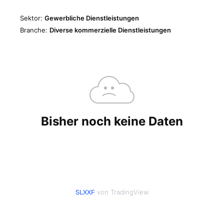
von TradingView
SLXXF