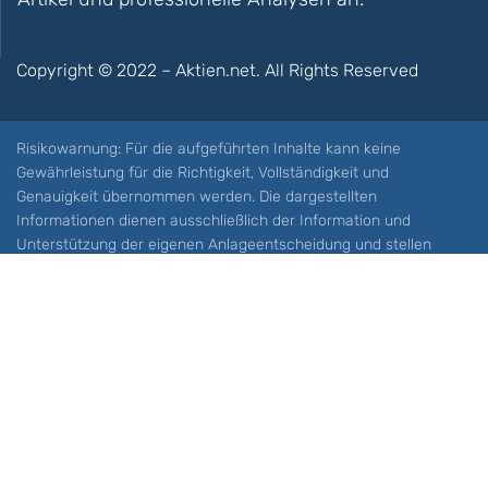
Copyright © 2022 – Aktien.net. All Rights Reserved
Risikowarnung: Für die aufgeführten Inhalte kann keine
Gewährleistung für die Richtigkeit, Vollständigkeit und
Genauigkeit übernommen werden. Die dargestellten
Informationen dienen ausschließlich der Information und
Unterstützung der eigenen Anlageentscheidung und stellen
keine Aufforderung zum Kauf oder Verkauf eines Wertpapieres
oder sonstiger Finanzprodukten dar. Der Handel mit spekulativen
Anlageprodukten wie z.B. CFDs und Optionen birgt ein hohes
Risiko. Ein Totalverlust Ihres Kapitals ist möglich. Sie müssen für
sich feststellen, ob Sie diese Produkte verstehen und ob Sie sich
diese möglichen Verluste leisten können. Aktien.net übernimmt
keine Verantwortung für etwaige Verluste Ihres Kapitals.