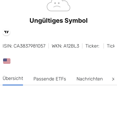
ISIN: CA3837981057
WKN: A12BL3
Ticker:
Tick
Übersicht
Passende ETFs
Nachrichten
D