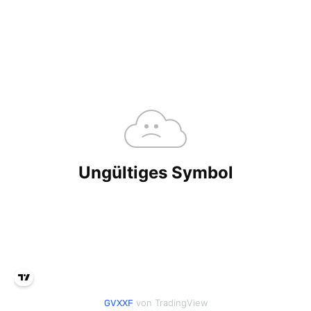
von TradingView
GVXXF