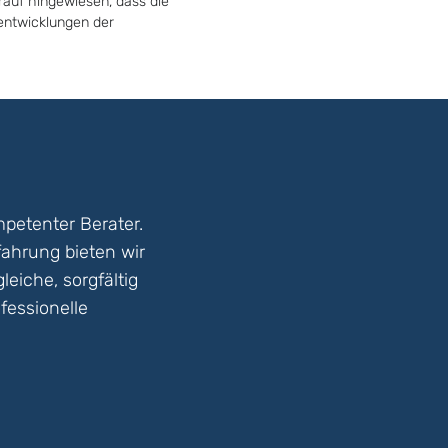
rauf hingewiesen, dass die
tentwicklungen der
petenter Berater.
fahrung bieten wir
eiche, sorgfältig
fessionelle