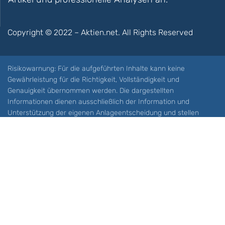
Copyright © 2022 – Aktien.net. All Rights Reserved
Risikowarnung: Für die aufgeführten Inhalte kann keine
Gewährleistung für die Richtigkeit, Vollständigkeit und
Genauigkeit übernommen werden. Die dargestellten
Informationen dienen ausschließlich der Information und
Unterstützung der eigenen Anlageentscheidung und stellen
keine Aufforderung zum Kauf oder Verkauf eines Wertpapieres
oder sonstiger Finanzprodukten dar. Der Handel mit spekulativen
Anlageprodukten wie z.B. CFDs und Optionen birgt ein hohes
Risiko. Ein Totalverlust Ihres Kapitals ist möglich. Sie müssen für
sich feststellen, ob Sie diese Produkte verstehen und ob Sie sich
diese möglichen Verluste leisten können. Aktien.net übernimmt
keine Verantwortung für etwaige Verluste Ihres Kapitals.