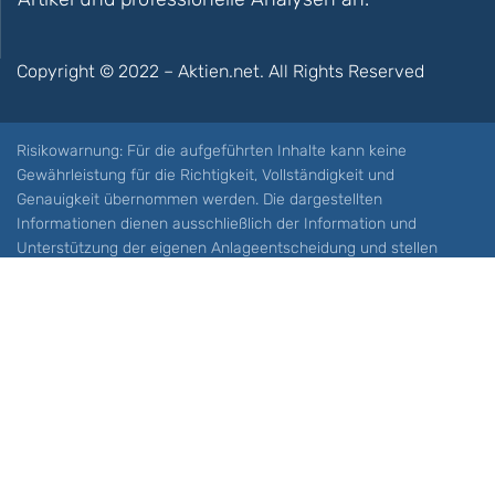
Copyright © 2022 – Aktien.net. All Rights Reserved
Risikowarnung: Für die aufgeführten Inhalte kann keine
Gewährleistung für die Richtigkeit, Vollständigkeit und
Genauigkeit übernommen werden. Die dargestellten
Informationen dienen ausschließlich der Information und
Unterstützung der eigenen Anlageentscheidung und stellen
keine Aufforderung zum Kauf oder Verkauf eines Wertpapieres
oder sonstiger Finanzprodukten dar. Der Handel mit spekulativen
Anlageprodukten wie z.B. CFDs und Optionen birgt ein hohes
Risiko. Ein Totalverlust Ihres Kapitals ist möglich. Sie müssen für
sich feststellen, ob Sie diese Produkte verstehen und ob Sie sich
diese möglichen Verluste leisten können. Aktien.net übernimmt
keine Verantwortung für etwaige Verluste Ihres Kapitals.