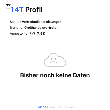
von TradingView
FWB:14T