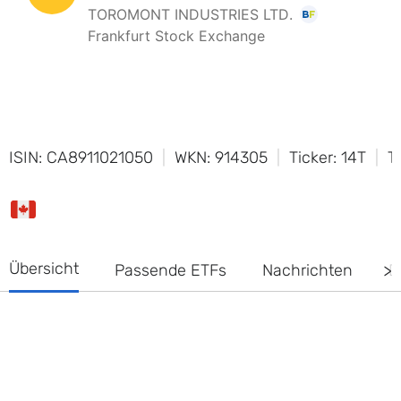
ISIN: CA8911021050
WKN: 914305
Ticker: 14T
T
Übersicht
Passende ETFs
Nachrichten
D