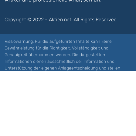
Copyright © 2022 – Aktien.net. All Rights Reserved
Risikowarnung: Für die aufgeführten Inhalte kann keine
Gewährleistung für die Richtigkeit, Vollständigkeit und
Genauigkeit übernommen werden. Die dargestellten
Informationen dienen ausschließlich der Information und
Unterstützung der eigenen Anlageentscheidung und stellen
keine Aufforderung zum Kauf oder Verkauf eines Wertpapieres
oder sonstiger Finanzprodukten dar. Der Handel mit spekulativen
Anlageprodukten wie z.B. CFDs und Optionen birgt ein hohes
Risiko. Ein Totalverlust Ihres Kapitals ist möglich. Sie müssen für
sich feststellen, ob Sie diese Produkte verstehen und ob Sie sich
diese möglichen Verluste leisten können. Aktien.net übernimmt
keine Verantwortung für etwaige Verluste Ihres Kapitals.