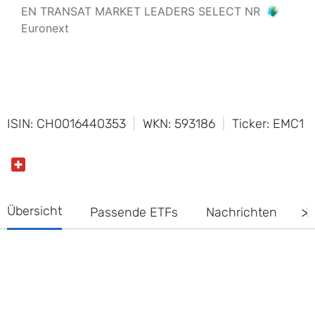
ISIN: CH0016440353
WKN: 593186
Ticker: EMC1
Übersicht
Passende ETFs
Nachrichten
D