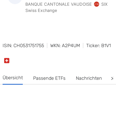
ISIN: CH0531751755
WKN: A2P4UM
Ticker: B1V1
Übersicht
Passende ETFs
Nachrichten
D