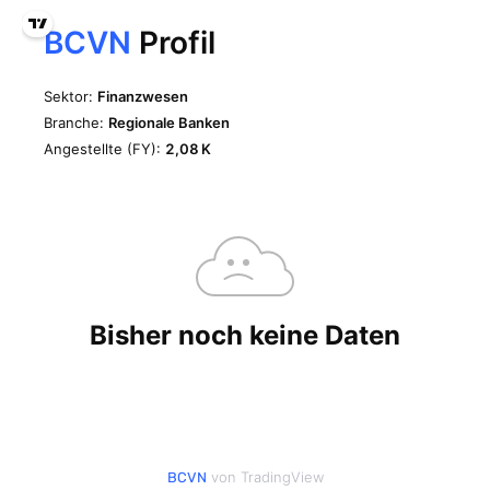
von TradingView
BCVN