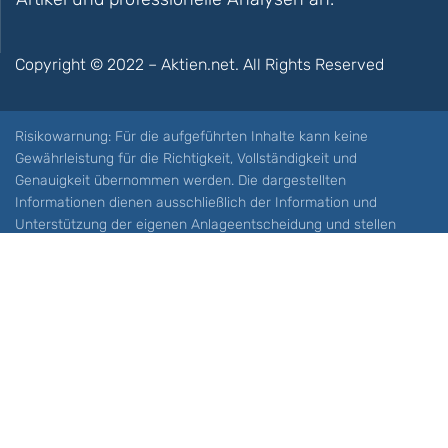
Copyright © 2022 – Aktien.net. All Rights Reserved
Risikowarnung: Für die aufgeführten Inhalte kann keine
Gewährleistung für die Richtigkeit, Vollständigkeit und
Genauigkeit übernommen werden. Die dargestellten
Informationen dienen ausschließlich der Information und
Unterstützung der eigenen Anlageentscheidung und stellen
keine Aufforderung zum Kauf oder Verkauf eines Wertpapieres
oder sonstiger Finanzprodukten dar. Der Handel mit spekulativen
Anlageprodukten wie z.B. CFDs und Optionen birgt ein hohes
Risiko. Ein Totalverlust Ihres Kapitals ist möglich. Sie müssen für
sich feststellen, ob Sie diese Produkte verstehen und ob Sie sich
diese möglichen Verluste leisten können. Aktien.net übernimmt
keine Verantwortung für etwaige Verluste Ihres Kapitals.