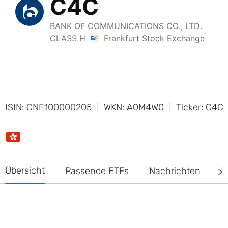
ISIN: CNE100000205
WKN: A0M4W0
Ticker: C4C
Übersicht
Passende ETFs
Nachrichten
D