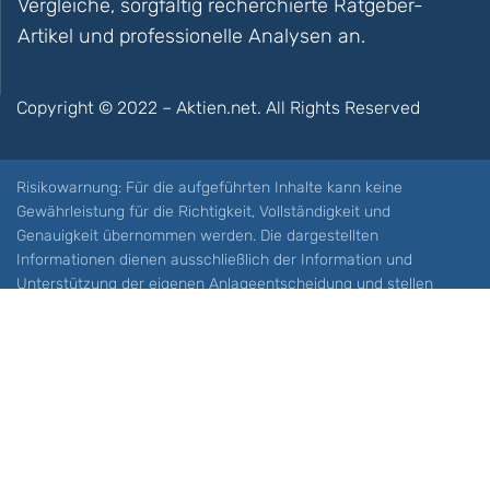
Vergleiche, sorgfältig recherchierte Ratgeber-
Artikel und professionelle Analysen an.
Copyright © 2022 – Aktien.net. All Rights Reserved
Risikowarnung: Für die aufgeführten Inhalte kann keine
Gewährleistung für die Richtigkeit, Vollständigkeit und
Genauigkeit übernommen werden. Die dargestellten
Informationen dienen ausschließlich der Information und
Unterstützung der eigenen Anlageentscheidung und stellen
keine Aufforderung zum Kauf oder Verkauf eines Wertpapieres
oder sonstiger Finanzprodukten dar. Der Handel mit spekulativen
Anlageprodukten wie z.B. CFDs und Optionen birgt ein hohes
Risiko. Ein Totalverlust Ihres Kapitals ist möglich. Sie müssen für
sich feststellen, ob Sie diese Produkte verstehen und ob Sie sich
diese möglichen Verluste leisten können. Aktien.net übernimmt
keine Verantwortung für etwaige Verluste Ihres Kapitals.