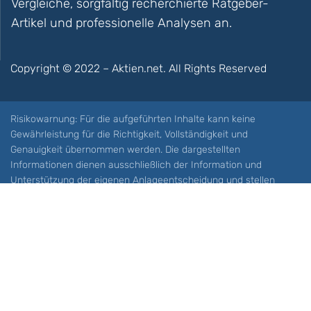
Vergleiche, sorgfältig recherchierte Ratgeber-
Artikel und professionelle Analysen an.
Copyright © 2022 – Aktien.net. All Rights Reserved
Risikowarnung: Für die aufgeführten Inhalte kann keine
Gewährleistung für die Richtigkeit, Vollständigkeit und
Genauigkeit übernommen werden. Die dargestellten
Informationen dienen ausschließlich der Information und
Unterstützung der eigenen Anlageentscheidung und stellen
keine Aufforderung zum Kauf oder Verkauf eines Wertpapieres
oder sonstiger Finanzprodukten dar. Der Handel mit spekulativen
Anlageprodukten wie z.B. CFDs und Optionen birgt ein hohes
Risiko. Ein Totalverlust Ihres Kapitals ist möglich. Sie müssen für
sich feststellen, ob Sie diese Produkte verstehen und ob Sie sich
diese möglichen Verluste leisten können. Aktien.net übernimmt
keine Verantwortung für etwaige Verluste Ihres Kapitals.