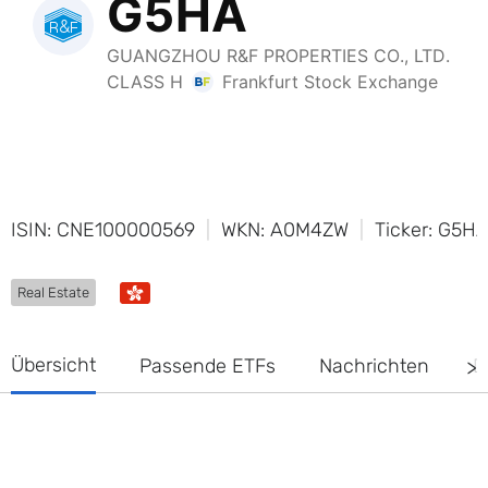
ISIN: CNE100000569
WKN: A0M4ZW
Ticker: G5H
Real Estate
Übersicht
Passende ETFs
Nachrichten
D