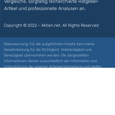
Vergleiche, sorgfältig recherchierte Ratgeber-
Artikel und professionelle Analysen an.
Copyright © 2022 – Aktien.net. All Rights Reserved
Risikowarnung: Für die aufgeführten Inhalte kann keine
Gewährleistung für die Richtigkeit, Vollständigkeit und
Genauigkeit übernommen werden. Die dargestellten
Informationen dienen ausschließlich der Information und
Unterstützung der eigenen Anlageentscheidung und stellen
keine Aufforderung zum Kauf oder Verkauf eines Wertpapieres
oder sonstiger Finanzprodukten dar. Der Handel mit spekulativen
Anlageprodukten wie z.B. CFDs und Optionen birgt ein hohes
Risiko. Ein Totalverlust Ihres Kapitals ist möglich. Sie müssen für
sich feststellen, ob Sie diese Produkte verstehen und ob Sie sich
diese möglichen Verluste leisten können. Aktien.net übernimmt
keine Verantwortung für etwaige Verluste Ihres Kapitals.