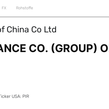
FX
Rohstoffe
f China Co Ltd
Ticker USA: PIR