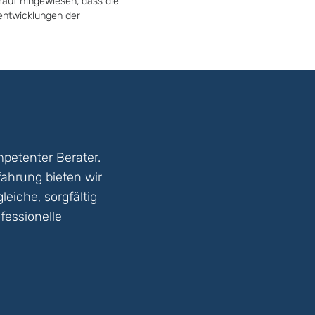
rauf hingewiesen, dass die
tentwicklungen der
petenter Berater.
fahrung bieten wir
eiche, sorgfältig
fessionelle