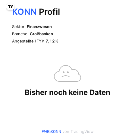
von TradingView
FWB:KONN