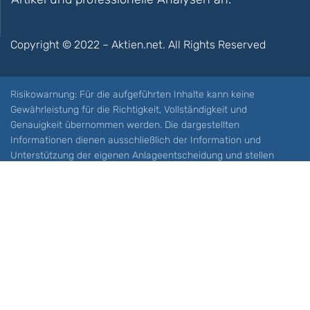
Copyright © 2022 – Aktien.net. All Rights Reserved
Risikowarnung: Für die aufgeführten Inhalte kann keine
Gewährleistung für die Richtigkeit, Vollständigkeit und
Genauigkeit übernommen werden. Die dargestellten
Informationen dienen ausschließlich der Information und
Unterstützung der eigenen Anlageentscheidung und stellen
keine Aufforderung zum Kauf oder Verkauf eines Wertpapieres
oder sonstiger Finanzprodukten dar. Der Handel mit spekulativen
Anlageprodukten wie z.B. CFDs und Optionen birgt ein hohes
Risiko. Ein Totalverlust Ihres Kapitals ist möglich. Sie müssen für
sich feststellen, ob Sie diese Produkte verstehen und ob Sie sich
diese möglichen Verluste leisten können. Aktien.net übernimmt
keine Verantwortung für etwaige Verluste Ihres Kapitals.