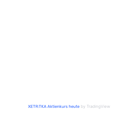
by TradingView
XETR:TKA Aktienkurs heute