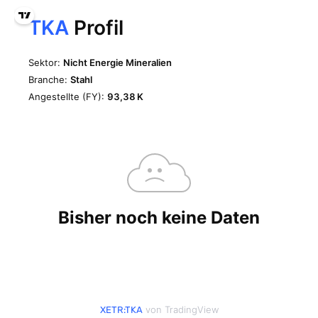
von TradingView
XETR:TKA