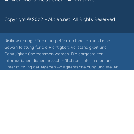
Copyright © 2022 – Aktien.net. All Rights Reserved
Risikowarnung: Für die aufgeführten Inhalte kann keine
Gewährleistung für die Richtigkeit, Vollständigkeit und
Genauigkeit übernommen werden. Die dargestellten
Informationen dienen ausschließlich der Information und
Unterstützung der eigenen Anlageentscheidung und stellen
keine Aufforderung zum Kauf oder Verkauf eines Wertpapieres
oder sonstiger Finanzprodukten dar. Der Handel mit spekulativen
Anlageprodukten wie z.B. CFDs und Optionen birgt ein hohes
Risiko. Ein Totalverlust Ihres Kapitals ist möglich. Sie müssen für
sich feststellen, ob Sie diese Produkte verstehen und ob Sie sich
diese möglichen Verluste leisten können. Aktien.net übernimmt
keine Verantwortung für etwaige Verluste Ihres Kapitals.