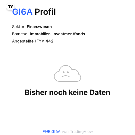
von TradingView
FWB:GI6A