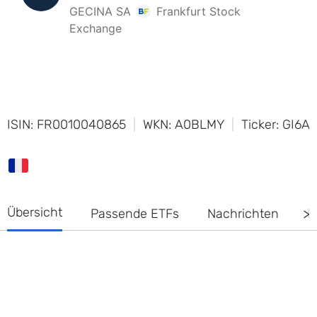
ISIN: FR0010040865
WKN: A0BLMY
Ticker: GI6A
Übersicht
Passende ETFs
Nachrichten
D