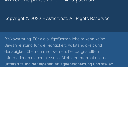
Copyright © 2022 – Aktien.net. All Rights Reserved
Risikowarnung: Für die aufgeführten Inhalte kann keine
Gewährleistung für die Richtigkeit, Vollständigkeit und
Genauigkeit übernommen werden. Die dargestellten
Informationen dienen ausschließlich der Information und
Unterstützung der eigenen Anlageentscheidung und stellen
keine Aufforderung zum Kauf oder Verkauf eines Wertpapieres
oder sonstiger Finanzprodukten dar. Der Handel mit spekulativen
Anlageprodukten wie z.B. CFDs und Optionen birgt ein hohes
Risiko. Ein Totalverlust Ihres Kapitals ist möglich. Sie müssen für
sich feststellen, ob Sie diese Produkte verstehen und ob Sie sich
diese möglichen Verluste leisten können. Aktien.net übernimmt
keine Verantwortung für etwaige Verluste Ihres Kapitals.