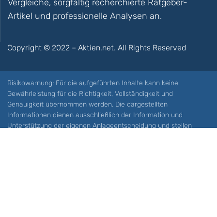
Vergleiche, sorgfältig recherchierte Ratgeber-
Artikel und professionelle Analysen an.
Copyright © 2022 – Aktien.net. All Rights Reserved
Risikowarnung: Für die aufgeführten Inhalte kann keine
Gewährleistung für die Richtigkeit, Vollständigkeit und
Genauigkeit übernommen werden. Die dargestellten
Informationen dienen ausschließlich der Information und
Unterstützung der eigenen Anlageentscheidung und stellen
keine Aufforderung zum Kauf oder Verkauf eines Wertpapieres
oder sonstiger Finanzprodukten dar. Der Handel mit spekulativen
Anlageprodukten wie z.B. CFDs und Optionen birgt ein hohes
Risiko. Ein Totalverlust Ihres Kapitals ist möglich. Sie müssen für
sich feststellen, ob Sie diese Produkte verstehen und ob Sie sich
diese möglichen Verluste leisten können. Aktien.net übernimmt
keine Verantwortung für etwaige Verluste Ihres Kapitals.