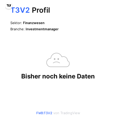
von TradingView
FWB:T3V2