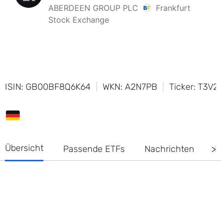
ISIN: GB00BF8Q6K64
WKN: A2N7PB
Ticker: T3V2
Übersicht
Passende ETFs
Nachrichten
D