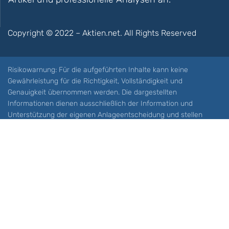
Copyright © 2022 – Aktien.net. All Rights Reserved
Risikowarnung: Für die aufgeführten Inhalte kann keine
Gewährleistung für die Richtigkeit, Vollständigkeit und
Genauigkeit übernommen werden. Die dargestellten
Informationen dienen ausschließlich der Information und
Unterstützung der eigenen Anlageentscheidung und stellen
keine Aufforderung zum Kauf oder Verkauf eines Wertpapieres
oder sonstiger Finanzprodukten dar. Der Handel mit spekulativen
Anlageprodukten wie z.B. CFDs und Optionen birgt ein hohes
Risiko. Ein Totalverlust Ihres Kapitals ist möglich. Sie müssen für
sich feststellen, ob Sie diese Produkte verstehen und ob Sie sich
diese möglichen Verluste leisten können. Aktien.net übernimmt
keine Verantwortung für etwaige Verluste Ihres Kapitals.