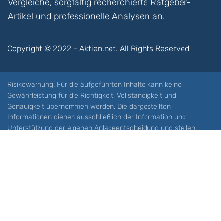
Vergleiche, sorgfältig recherchierte Ratgeber-
Artikel und professionelle Analysen an.
Copyright © 2022 – Aktien.net. All Rights Reserved
Risikowarnung: Für die aufgeführten Inhalte kann keine
Gewährleistung für die Richtigkeit, Vollständigkeit und
Genauigkeit übernommen werden. Die dargestellten
Informationen dienen ausschließlich der Information und
Unterstützung der eigenen Anlageentscheidung und stellen
keine Aufforderung zum Kauf oder Verkauf eines Wertpapieres
oder sonstiger Finanzprodukten dar. Der Handel mit spekulativen
Anlageprodukten wie z.B. CFDs und Optionen birgt ein hohes
Risiko. Ein Totalverlust Ihres Kapitals ist möglich. Sie müssen für
sich feststellen, ob Sie diese Produkte verstehen und ob Sie sich
diese möglichen Verluste leisten können. Aktien.net übernimmt
keine Verantwortung für etwaige Verluste Ihres Kapitals.