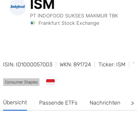
ISIN: ID1000057003
WKN: 891724
Ticker: ISM
T
Consumer Staples
Übersicht
Passende ETFs
Nachrichten
D