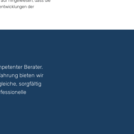
rauf hingewiesen, dass die
tentwicklungen der
petenter Berater.
fahrung bieten wir
eiche, sorgfältig
fessionelle