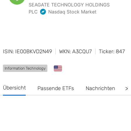
ISIN: IE00BKVD2N49
WKN: A3CQU7
Ticker: 847
Information Technology
Übersicht
Passende ETFs
Nachrichten
D