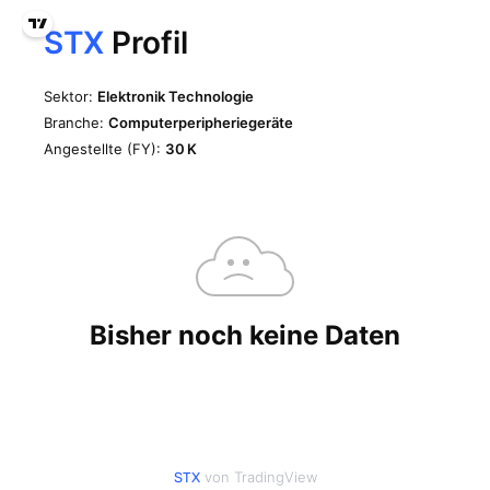
von TradingView
STX