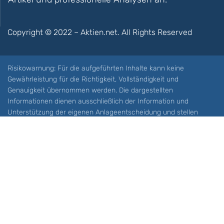
Copyright © 2022 – Aktien.net. All Rights Reserved
Risikowarnung: Für die aufgeführten Inhalte kann keine
Gewährleistung für die Richtigkeit, Vollständigkeit und
Genauigkeit übernommen werden. Die dargestellten
Informationen dienen ausschließlich der Information und
Unterstützung der eigenen Anlageentscheidung und stellen
keine Aufforderung zum Kauf oder Verkauf eines Wertpapieres
oder sonstiger Finanzprodukten dar. Der Handel mit spekulativen
Anlageprodukten wie z.B. CFDs und Optionen birgt ein hohes
Risiko. Ein Totalverlust Ihres Kapitals ist möglich. Sie müssen für
sich feststellen, ob Sie diese Produkte verstehen und ob Sie sich
diese möglichen Verluste leisten können. Aktien.net übernimmt
keine Verantwortung für etwaige Verluste Ihres Kapitals.