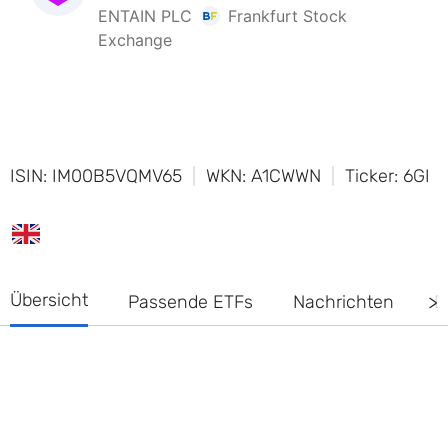
ISIN: IM00B5VQMV65
WKN: A1CWWN
Ticker: 6GI
Übersicht
Passende ETFs
Nachrichten
D