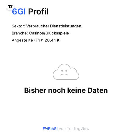
von TradingView
FWB:6GI