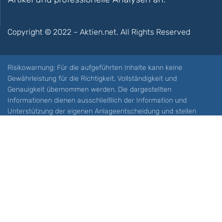
Copyright © 2022 – Aktien.net. All Rights Reserved
Risikowarnung: Für die aufgeführten Inhalte kann keine
Gewährleistung für die Richtigkeit, Vollständigkeit und
Genauigkeit übernommen werden. Die dargestellten
Informationen dienen ausschließlich der Information und
Unterstützung der eigenen Anlageentscheidung und stellen
keine Aufforderung zum Kauf oder Verkauf eines Wertpapieres
oder sonstiger Finanzprodukten dar. Der Handel mit spekulativen
Anlageprodukten wie z.B. CFDs und Optionen birgt ein hohes
Risiko. Ein Totalverlust Ihres Kapitals ist möglich. Sie müssen für
sich feststellen, ob Sie diese Produkte verstehen und ob Sie sich
diese möglichen Verluste leisten können. Aktien.net übernimmt
keine Verantwortung für etwaige Verluste Ihres Kapitals.