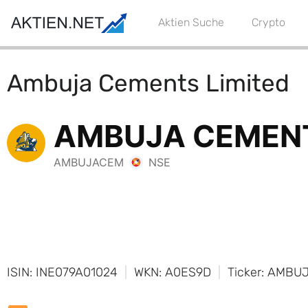
Aktien Suche
Crypto
Ambuja Cements Limited
ISIN: INE079A01024
WKN: A0ES9D
Ticker: AMB