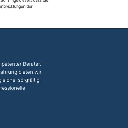
rauf hingewiesen, dass die
tentwicklungen der
petenter Berater.
fahrung bieten wir
eiche, sorgfältig
fessionelle