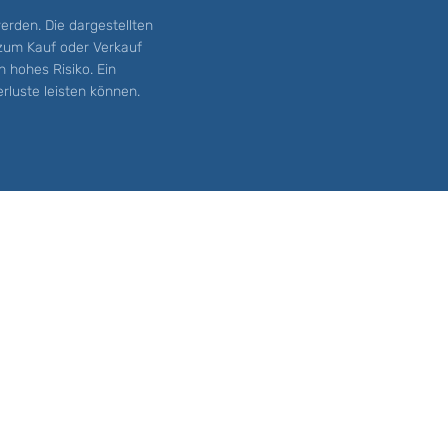
erden. Die dargestellten
 zum Kauf oder Verkauf
 hohes Risiko. Ein
erluste leisten können.