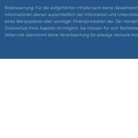
Risikowarnung: Für die aufgeführten Inhalte kann keine Gewährleist
Informationen dienen ausschließlich der Information und Unterstü
eines Wertpapieres oder sonstiger Finanzprodukten dar. Der Handel 
Totalverlust Ihres Kapitals ist möglich. Sie müssen für sich festste
Aktien.net übernimmt keine Verantwortung für etwaige Verluste Ihre