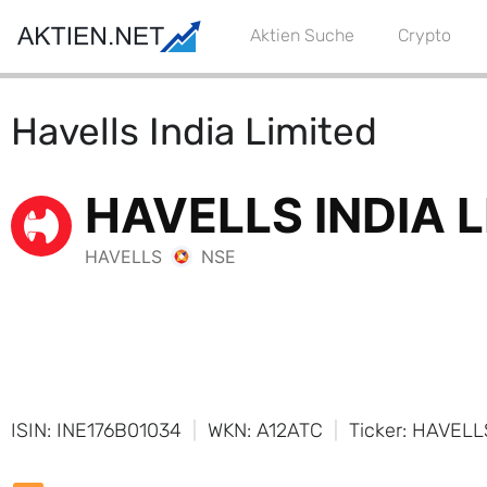
Aktien Suche
Crypto
Havells India Limited
ISIN: INE176B01034
WKN: A12ATC
Ticker: HAVELL