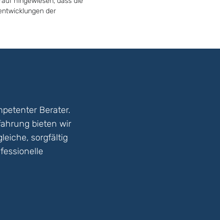
rauf hingewiesen, dass die
tentwicklungen der
petenter Berater.
fahrung bieten wir
eiche, sorgfältig
fessionelle