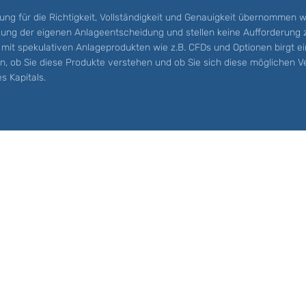
ung für die Richtigkeit, Vollständigkeit und Genauigkeit übernommen w
tzung der eigenen Anlageentscheidung und stellen keine Aufforderung
mit spekulativen Anlageprodukten wie z.B. CFDs und Optionen birgt ein
llen, ob Sie diese Produkte verstehen und ob Sie sich diese möglichen V
s Kapitals.