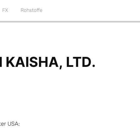
FX
Rohstoffe
ker USA: