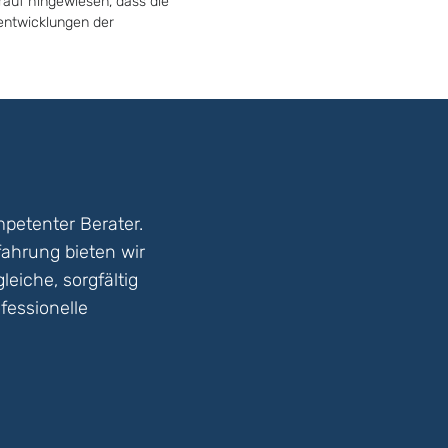
rauf hingewiesen, dass die
tentwicklungen der
petenter Berater.
fahrung bieten wir
eiche, sorgfältig
fessionelle