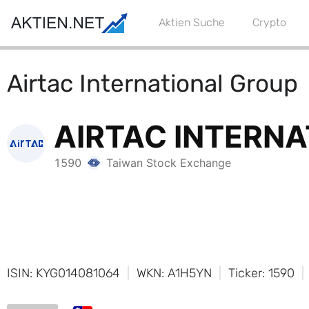
Aktien Suche
Crypto
Airtac International Group
ISIN: KYG014081064
WKN: A1H5YN
Ticker: 1590