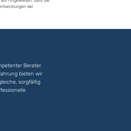
rauf hingewiesen, dass die
tentwicklungen der
petenter Berater.
fahrung bieten wir
eiche, sorgfältig
fessionelle