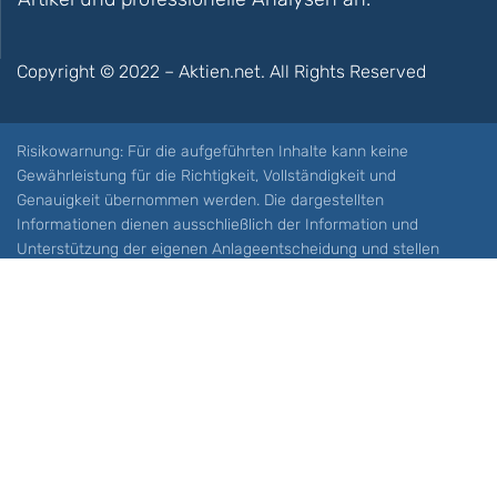
Copyright © 2022 – Aktien.net. All Rights Reserved
Risikowarnung: Für die aufgeführten Inhalte kann keine
Gewährleistung für die Richtigkeit, Vollständigkeit und
Genauigkeit übernommen werden. Die dargestellten
Informationen dienen ausschließlich der Information und
Unterstützung der eigenen Anlageentscheidung und stellen
keine Aufforderung zum Kauf oder Verkauf eines Wertpapieres
oder sonstiger Finanzprodukten dar. Der Handel mit spekulativen
Anlageprodukten wie z.B. CFDs und Optionen birgt ein hohes
Risiko. Ein Totalverlust Ihres Kapitals ist möglich. Sie müssen für
sich feststellen, ob Sie diese Produkte verstehen und ob Sie sich
diese möglichen Verluste leisten können. Aktien.net übernimmt
keine Verantwortung für etwaige Verluste Ihres Kapitals.