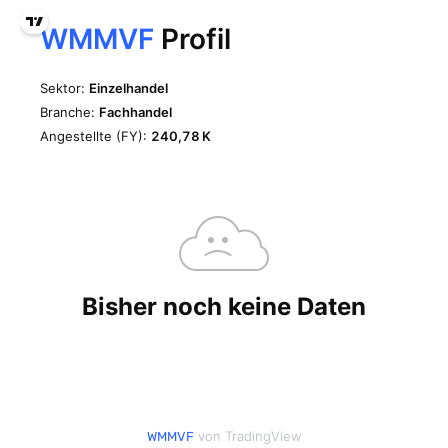
von TradingView
WMMVF