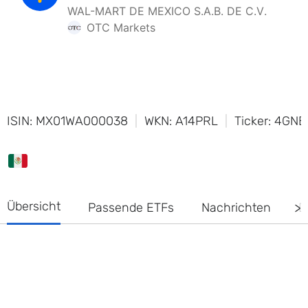
ISIN: MX01WA000038
WKN: A14PRL
Ticker: 4GNB
Übersicht
Passende ETFs
Nachrichten
D