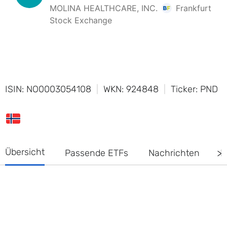
ISIN: NO0003054108
WKN: 924848
Ticker: PND
Übersicht
Passende ETFs
Nachrichten
D