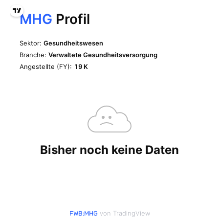
von TradingView
FWB:MHG