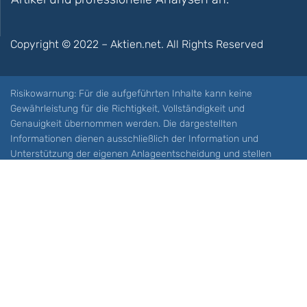
Copyright © 2022 – Aktien.net. All Rights Reserved
Risikowarnung: Für die aufgeführten Inhalte kann keine
Gewährleistung für die Richtigkeit, Vollständigkeit und
Genauigkeit übernommen werden. Die dargestellten
Informationen dienen ausschließlich der Information und
Unterstützung der eigenen Anlageentscheidung und stellen
keine Aufforderung zum Kauf oder Verkauf eines Wertpapieres
oder sonstiger Finanzprodukten dar. Der Handel mit spekulativen
Anlageprodukten wie z.B. CFDs und Optionen birgt ein hohes
Risiko. Ein Totalverlust Ihres Kapitals ist möglich. Sie müssen für
sich feststellen, ob Sie diese Produkte verstehen und ob Sie sich
diese möglichen Verluste leisten können. Aktien.net übernimmt
keine Verantwortung für etwaige Verluste Ihres Kapitals.