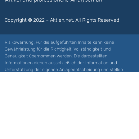
Copyright © 2022 – Aktien.net. All Rights Reserved
Risikowarnung: Für die aufgeführten Inhalte kann keine
Gewährleistung für die Richtigkeit, Vollständigkeit und
Genauigkeit übernommen werden. Die dargestellten
Informationen dienen ausschließlich der Information und
Unterstützung der eigenen Anlageentscheidung und stellen
keine Aufforderung zum Kauf oder Verkauf eines Wertpapieres
oder sonstiger Finanzprodukten dar. Der Handel mit spekulativen
Anlageprodukten wie z.B. CFDs und Optionen birgt ein hohes
Risiko. Ein Totalverlust Ihres Kapitals ist möglich. Sie müssen für
sich feststellen, ob Sie diese Produkte verstehen und ob Sie sich
diese möglichen Verluste leisten können. Aktien.net übernimmt
keine Verantwortung für etwaige Verluste Ihres Kapitals.