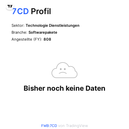
von TradingView
FWB:7CD