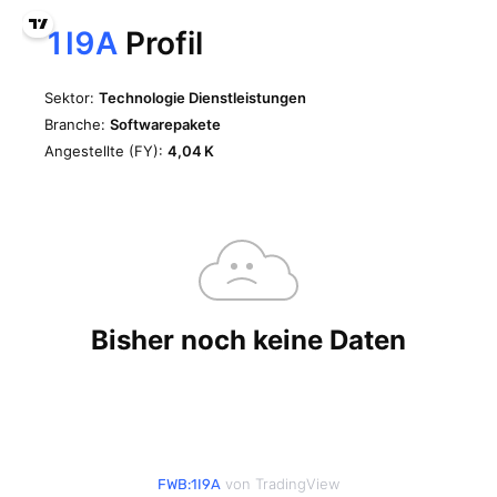
von TradingView
FWB:1I9A