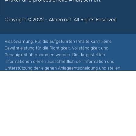
Copyright © 2022 – Aktien.net. All Rights Reserved
Risikowarnung: Für die aufgeführten Inhalte kann keine
Gewährleistung für die Richtigkeit, Vollständigkeit und
Genauigkeit übernommen werden. Die dargestellten
Informationen dienen ausschließlich der Information und
Unterstützung der eigenen Anlageentscheidung und stellen
keine Aufforderung zum Kauf oder Verkauf eines Wertpapieres
oder sonstiger Finanzprodukten dar. Der Handel mit spekulativen
Anlageprodukten wie z.B. CFDs und Optionen birgt ein hohes
Risiko. Ein Totalverlust Ihres Kapitals ist möglich. Sie müssen für
sich feststellen, ob Sie diese Produkte verstehen und ob Sie sich
diese möglichen Verluste leisten können. Aktien.net übernimmt
keine Verantwortung für etwaige Verluste Ihres Kapitals.