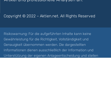
Copyright © 2022 – Aktien.net. All Rights Reserved
Risikowarnung: Für die aufgeführten Inhalte kann keine
Gewährleistung für die Richtigkeit, Vollständigkeit und
Genauigkeit übernommen werden. Die dargestellten
Informationen dienen ausschließlich der Information und
Unterstützung der eigenen Anlageentscheidung und stellen
keine Aufforderung zum Kauf oder Verkauf eines Wertpapieres
oder sonstiger Finanzprodukten dar. Der Handel mit spekulativen
Anlageprodukten wie z.B. CFDs und Optionen birgt ein hohes
Risiko. Ein Totalverlust Ihres Kapitals ist möglich. Sie müssen für
sich feststellen, ob Sie diese Produkte verstehen und ob Sie sich
diese möglichen Verluste leisten können. Aktien.net übernimmt
keine Verantwortung für etwaige Verluste Ihres Kapitals.