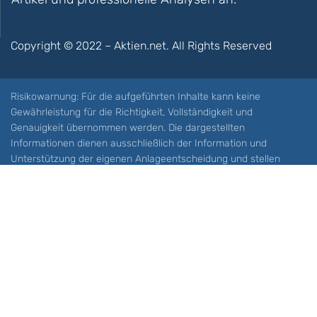
Copyright © 2022 – Aktien.net. All Rights Reserved
Risikowarnung: Für die aufgeführten Inhalte kann keine
Gewährleistung für die Richtigkeit, Vollständigkeit und
Genauigkeit übernommen werden. Die dargestellten
Informationen dienen ausschließlich der Information und
Unterstützung der eigenen Anlageentscheidung und stellen
keine Aufforderung zum Kauf oder Verkauf eines Wertpapieres
oder sonstiger Finanzprodukten dar. Der Handel mit spekulativen
Anlageprodukten wie z.B. CFDs und Optionen birgt ein hohes
Risiko. Ein Totalverlust Ihres Kapitals ist möglich. Sie müssen für
sich feststellen, ob Sie diese Produkte verstehen und ob Sie sich
diese möglichen Verluste leisten können. Aktien.net übernimmt
keine Verantwortung für etwaige Verluste Ihres Kapitals.