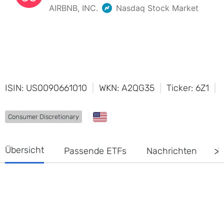
ISIN: US0090661010
WKN: A2QG35
Ticker: 6Z1
Consumer Discretionary
Übersicht
Passende ETFs
Nachrichten
D