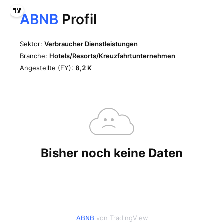
von TradingView
ABNB