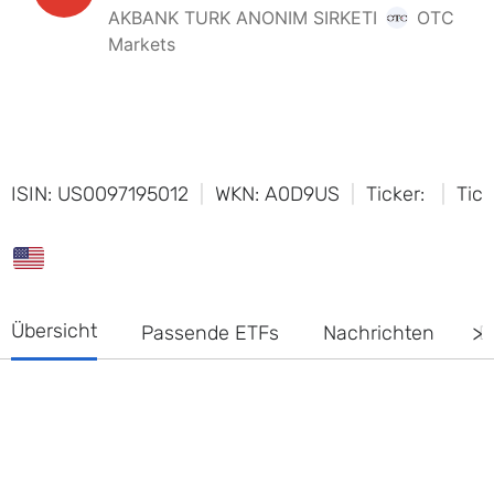
ISIN: US0097195012
WKN: A0D9US
Ticker:
Tick
Übersicht
Passende ETFs
Nachrichten
D