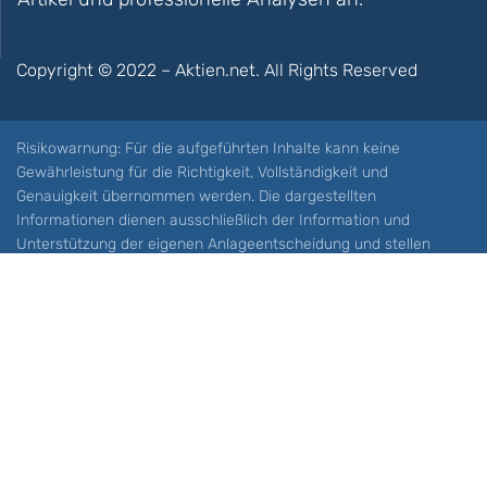
Copyright © 2022 – Aktien.net. All Rights Reserved
Risikowarnung: Für die aufgeführten Inhalte kann keine
Gewährleistung für die Richtigkeit, Vollständigkeit und
Genauigkeit übernommen werden. Die dargestellten
Informationen dienen ausschließlich der Information und
Unterstützung der eigenen Anlageentscheidung und stellen
keine Aufforderung zum Kauf oder Verkauf eines Wertpapieres
oder sonstiger Finanzprodukten dar. Der Handel mit spekulativen
Anlageprodukten wie z.B. CFDs und Optionen birgt ein hohes
Risiko. Ein Totalverlust Ihres Kapitals ist möglich. Sie müssen für
sich feststellen, ob Sie diese Produkte verstehen und ob Sie sich
diese möglichen Verluste leisten können. Aktien.net übernimmt
keine Verantwortung für etwaige Verluste Ihres Kapitals.