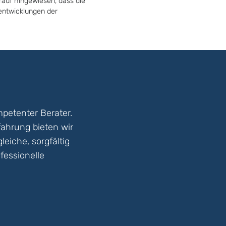
rauf hingewiesen, dass die
tentwicklungen der
petenter Berater.
fahrung bieten wir
eiche, sorgfältig
fessionelle