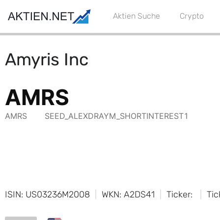
Aktien Suche
Crypto
Amyris Inc
ISIN: US03236M2008
WKN: A2DS41
Ticker:
Tic