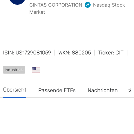
ISIN: US1729081059
WKN: 880205
Ticker: CIT
T
Industrials
Übersicht
Passende ETFs
Nachrichten
D