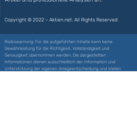
Copyright © 2022 – Aktien.net. All Rights Reserved
Risikowarnung: Für die aufgeführten Inhalte kann keine
Gewährleistung für die Richtigkeit, Vollständigkeit und
Genauigkeit übernommen werden. Die dargestellten
Informationen dienen ausschließlich der Information und
Unterstützung der eigenen Anlageentscheidung und stellen
keine Aufforderung zum Kauf oder Verkauf eines Wertpapieres
oder sonstiger Finanzprodukten dar. Der Handel mit spekulativen
Anlageprodukten wie z.B. CFDs und Optionen birgt ein hohes
Risiko. Ein Totalverlust Ihres Kapitals ist möglich. Sie müssen für
sich feststellen, ob Sie diese Produkte verstehen und ob Sie sich
diese möglichen Verluste leisten können. Aktien.net übernimmt
keine Verantwortung für etwaige Verluste Ihres Kapitals.