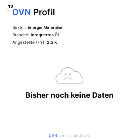
von TradingView
DVN