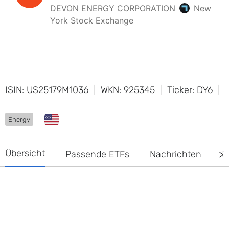
ISIN: US25179M1036
WKN: 925345
Ticker: DY6
Energy
Übersicht
Passende ETFs
Nachrichten
D