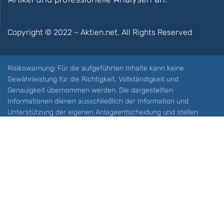
Copyright © 2022 – Aktien.net. All Rights Reserved
Risikowarnung: Für die aufgeführten Inhalte kann keine
Gewährleistung für die Richtigkeit, Vollständigkeit und
Genauigkeit übernommen werden. Die dargestellten
Informationen dienen ausschließlich der Information und
Unterstützung der eigenen Anlageentscheidung und stellen
keine Aufforderung zum Kauf oder Verkauf eines Wertpapieres
oder sonstiger Finanzprodukten dar. Der Handel mit spekulativen
Anlageprodukten wie z.B. CFDs und Optionen birgt ein hohes
Risiko. Ein Totalverlust Ihres Kapitals ist möglich. Sie müssen für
sich feststellen, ob Sie diese Produkte verstehen und ob Sie sich
diese möglichen Verluste leisten können. Aktien.net übernimmt
keine Verantwortung für etwaige Verluste Ihres Kapitals.