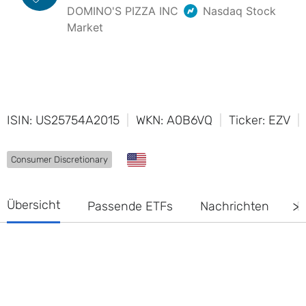
ISIN: US25754A2015
WKN: A0B6VQ
Ticker: EZV
Consumer Discretionary
Übersicht
Passende ETFs
Nachrichten
D