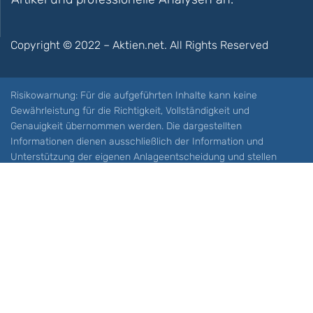
Copyright © 2022 – Aktien.net. All Rights Reserved
Risikowarnung: Für die aufgeführten Inhalte kann keine
Gewährleistung für die Richtigkeit, Vollständigkeit und
Genauigkeit übernommen werden. Die dargestellten
Informationen dienen ausschließlich der Information und
Unterstützung der eigenen Anlageentscheidung und stellen
keine Aufforderung zum Kauf oder Verkauf eines Wertpapieres
oder sonstiger Finanzprodukten dar. Der Handel mit spekulativen
Anlageprodukten wie z.B. CFDs und Optionen birgt ein hohes
Risiko. Ein Totalverlust Ihres Kapitals ist möglich. Sie müssen für
sich feststellen, ob Sie diese Produkte verstehen und ob Sie sich
diese möglichen Verluste leisten können. Aktien.net übernimmt
keine Verantwortung für etwaige Verluste Ihres Kapitals.