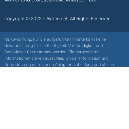
Copyright © 2022 – Aktien.net. All Rights Reserved
Risikowarnung: Für die aufgeführten Inhalte kann keine
Gewährleistung für die Richtigkeit, Vollständigkeit und
Genauigkeit übernommen werden. Die dargestellten
Informationen dienen ausschließlich der Information und
Unterstützung der eigenen Anlageentscheidung und stellen
keine Aufforderung zum Kauf oder Verkauf eines Wertpapieres
oder sonstiger Finanzprodukten dar. Der Handel mit spekulativen
Anlageprodukten wie z.B. CFDs und Optionen birgt ein hohes
Risiko. Ein Totalverlust Ihres Kapitals ist möglich. Sie müssen für
sich feststellen, ob Sie diese Produkte verstehen und ob Sie sich
diese möglichen Verluste leisten können. Aktien.net übernimmt
keine Verantwortung für etwaige Verluste Ihres Kapitals.