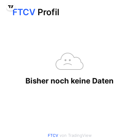
von TradingView
FTCV