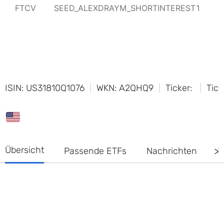
ISIN: US31810Q1076
WKN: A2QHQ9
Ticker:
Tick
Übersicht
Passende ETFs
Nachrichten
D