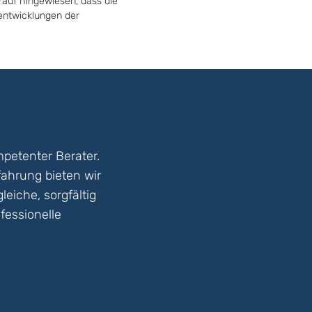
rauf hingewiesen, dass die
tentwicklungen der
petenter Berater.
fahrung bieten wir
eiche, sorgfältig
fessionelle