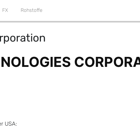
FX
Rohstoffe
rporation
er USA: