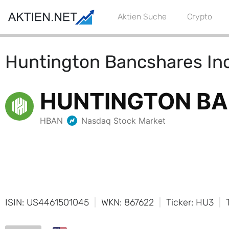
Aktien Suche
Crypto
Huntington Bancshares In
ISIN: US4461501045
WKN: 867622
Ticker: HU3