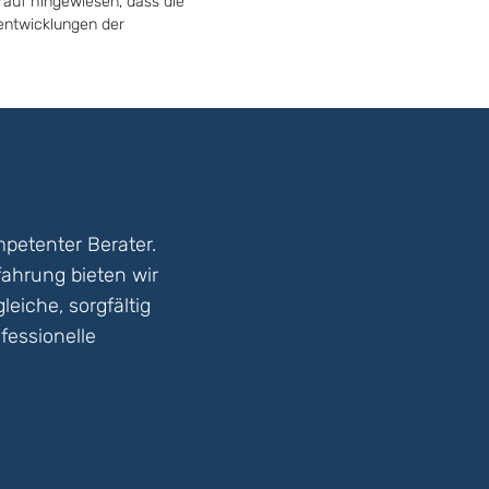
rauf hingewiesen, dass die
tentwicklungen der
petenter Berater.
fahrung bieten wir
eiche, sorgfältig
fessionelle