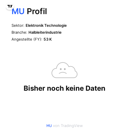
von TradingView
MU