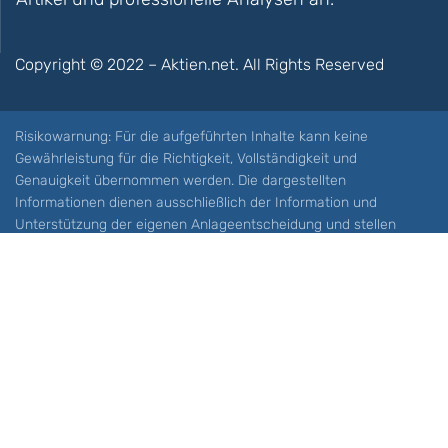
Copyright © 2022 – Aktien.net. All Rights Reserved
Risikowarnung: Für die aufgeführten Inhalte kann keine
Gewährleistung für die Richtigkeit, Vollständigkeit und
Genauigkeit übernommen werden. Die dargestellten
Informationen dienen ausschließlich der Information und
Unterstützung der eigenen Anlageentscheidung und stellen
keine Aufforderung zum Kauf oder Verkauf eines Wertpapieres
oder sonstiger Finanzprodukten dar. Der Handel mit spekulativen
Anlageprodukten wie z.B. CFDs und Optionen birgt ein hohes
Risiko. Ein Totalverlust Ihres Kapitals ist möglich. Sie müssen für
sich feststellen, ob Sie diese Produkte verstehen und ob Sie sich
diese möglichen Verluste leisten können. Aktien.net übernimmt
keine Verantwortung für etwaige Verluste Ihres Kapitals.