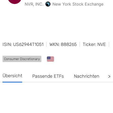
ISIN: US62944T1051
WKN: 888265
Ticker: NVE
Consumer Discretionary
Übersicht
Passende ETFs
Nachrichten
D