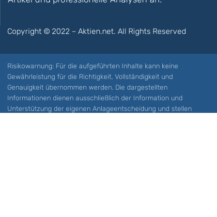
Copyright © 2022 – Aktien.net. All Rights Reserved
Risikowarnung: Für die aufgeführten Inhalte kann keine
Gewährleistung für die Richtigkeit, Vollständigkeit und
Genauigkeit übernommen werden. Die dargestellten
Informationen dienen ausschließlich der Information und
Unterstützung der eigenen Anlageentscheidung und stellen
keine Aufforderung zum Kauf oder Verkauf eines Wertpapieres
oder sonstiger Finanzprodukten dar. Der Handel mit spekulativen
Anlageprodukten wie z.B. CFDs und Optionen birgt ein hohes
Risiko. Ein Totalverlust Ihres Kapitals ist möglich. Sie müssen für
sich feststellen, ob Sie diese Produkte verstehen und ob Sie sich
diese möglichen Verluste leisten können. Aktien.net übernimmt
keine Verantwortung für etwaige Verluste Ihres Kapitals.