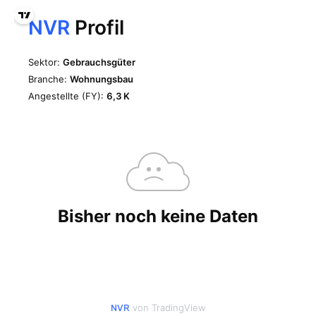
von TradingView
NVR