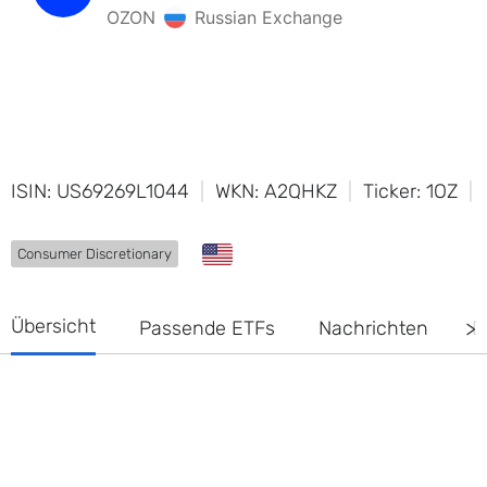
ISIN: US69269L1044
WKN: A2QHKZ
Ticker: 1OZ
Consumer Discretionary
Übersicht
Passende ETFs
Nachrichten
D