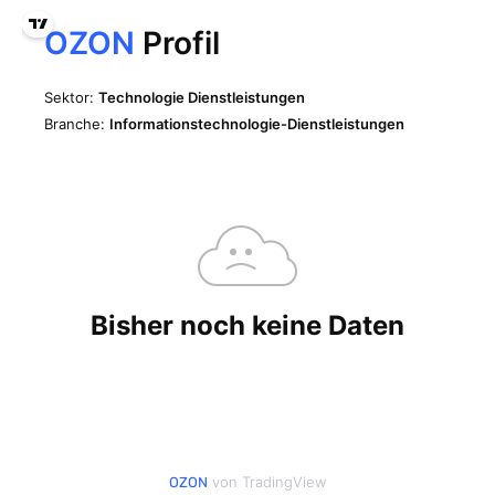
von TradingView
OZON