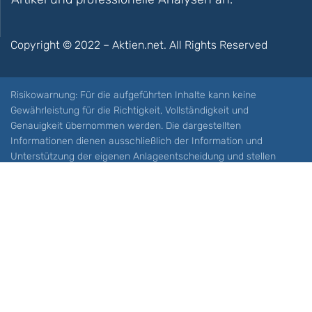
Copyright © 2022 – Aktien.net. All Rights Reserved
Risikowarnung: Für die aufgeführten Inhalte kann keine
Gewährleistung für die Richtigkeit, Vollständigkeit und
Genauigkeit übernommen werden. Die dargestellten
Informationen dienen ausschließlich der Information und
Unterstützung der eigenen Anlageentscheidung und stellen
keine Aufforderung zum Kauf oder Verkauf eines Wertpapieres
oder sonstiger Finanzprodukten dar. Der Handel mit spekulativen
Anlageprodukten wie z.B. CFDs und Optionen birgt ein hohes
Risiko. Ein Totalverlust Ihres Kapitals ist möglich. Sie müssen für
sich feststellen, ob Sie diese Produkte verstehen und ob Sie sich
diese möglichen Verluste leisten können. Aktien.net übernimmt
keine Verantwortung für etwaige Verluste Ihres Kapitals.