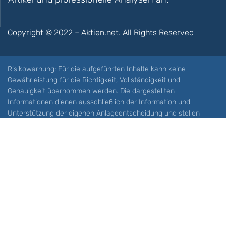
Copyright © 2022 – Aktien.net. All Rights Reserved
Risikowarnung: Für die aufgeführten Inhalte kann keine
Gewährleistung für die Richtigkeit, Vollständigkeit und
Genauigkeit übernommen werden. Die dargestellten
Informationen dienen ausschließlich der Information und
Unterstützung der eigenen Anlageentscheidung und stellen
keine Aufforderung zum Kauf oder Verkauf eines Wertpapieres
oder sonstiger Finanzprodukten dar. Der Handel mit spekulativen
Anlageprodukten wie z.B. CFDs und Optionen birgt ein hohes
Risiko. Ein Totalverlust Ihres Kapitals ist möglich. Sie müssen für
sich feststellen, ob Sie diese Produkte verstehen und ob Sie sich
diese möglichen Verluste leisten können. Aktien.net übernimmt
keine Verantwortung für etwaige Verluste Ihres Kapitals.