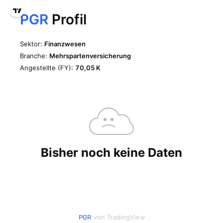
von TradingView
PGR