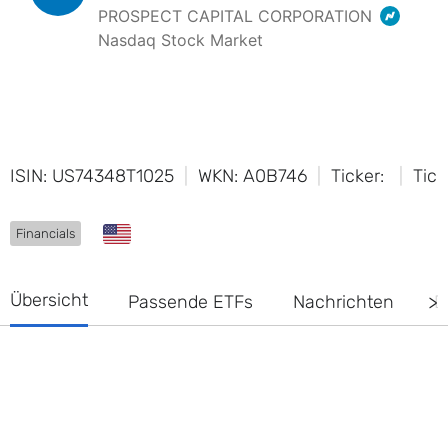
ISIN: US74348T1025
WKN: A0B746
Ticker:
Tick
Financials
Übersicht
Passende ETFs
Nachrichten
D