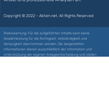
Copyright © 2022 – Aktien.net. All Rights Reserved
Risikowarnung: Für die aufgeführten Inhalte kann keine
Gewährleistung für die Richtigkeit, Vollständigkeit und
Genauigkeit übernommen werden. Die dargestellten
Informationen dienen ausschließlich der Information und
Unterstützung der eigenen Anlageentscheidung und stellen
keine Aufforderung zum Kauf oder Verkauf eines Wertpapieres
oder sonstiger Finanzprodukten dar. Der Handel mit spekulativen
Anlageprodukten wie z.B. CFDs und Optionen birgt ein hohes
Risiko. Ein Totalverlust Ihres Kapitals ist möglich. Sie müssen für
sich feststellen, ob Sie diese Produkte verstehen und ob Sie sich
diese möglichen Verluste leisten können. Aktien.net übernimmt
keine Verantwortung für etwaige Verluste Ihres Kapitals.