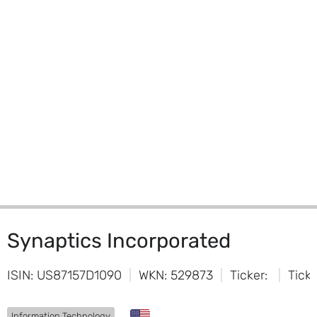
Synaptics Incorporated
ISIN: US87157D1090
WKN: 529873
Ticker:
Tick
Information Technology