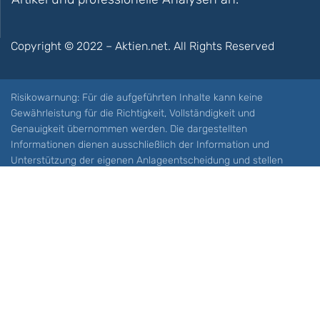
Copyright © 2022 – Aktien.net. All Rights Reserved
Risikowarnung: Für die aufgeführten Inhalte kann keine
Gewährleistung für die Richtigkeit, Vollständigkeit und
Genauigkeit übernommen werden. Die dargestellten
Informationen dienen ausschließlich der Information und
Unterstützung der eigenen Anlageentscheidung und stellen
keine Aufforderung zum Kauf oder Verkauf eines Wertpapieres
oder sonstiger Finanzprodukten dar. Der Handel mit spekulativen
Anlageprodukten wie z.B. CFDs und Optionen birgt ein hohes
Risiko. Ein Totalverlust Ihres Kapitals ist möglich. Sie müssen für
sich feststellen, ob Sie diese Produkte verstehen und ob Sie sich
diese möglichen Verluste leisten können. Aktien.net übernimmt
keine Verantwortung für etwaige Verluste Ihres Kapitals.