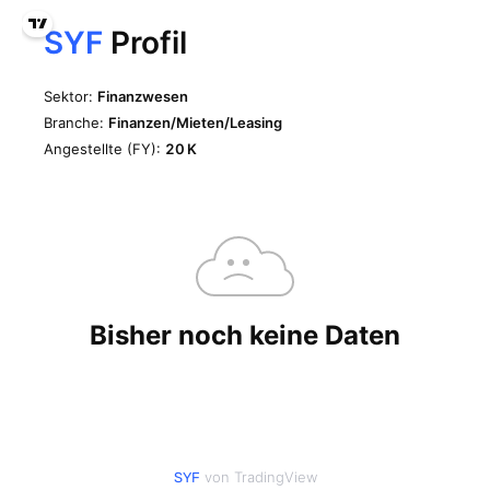
von TradingView
SYF