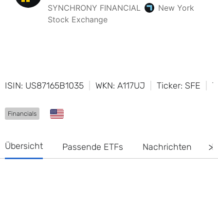
ISIN: US87165B1035
WKN: A117UJ
Ticker: SFE
T
Financials
Übersicht
Passende ETFs
Nachrichten
D