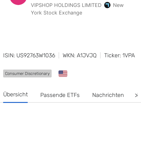
ISIN: US92763W1036
WKN: A1JVJQ
Ticker: 1VPA
Consumer Discretionary
Übersicht
Passende ETFs
Nachrichten
D