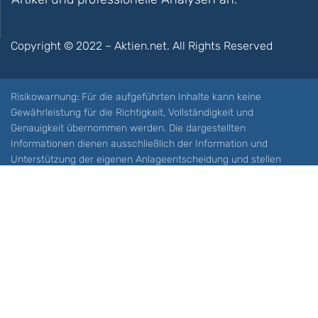
Copyright © 2022 – Aktien.net. All Rights Reserved
Risikowarnung: Für die aufgeführten Inhalte kann keine
Gewährleistung für die Richtigkeit, Vollständigkeit und
Genauigkeit übernommen werden. Die dargestellten
Informationen dienen ausschließlich der Information und
Unterstützung der eigenen Anlageentscheidung und stellen
keine Aufforderung zum Kauf oder Verkauf eines Wertpapieres
oder sonstiger Finanzprodukten dar. Der Handel mit spekulativen
Anlageprodukten wie z.B. CFDs und Optionen birgt ein hohes
Risiko. Ein Totalverlust Ihres Kapitals ist möglich. Sie müssen für
sich feststellen, ob Sie diese Produkte verstehen und ob Sie sich
diese möglichen Verluste leisten können. Aktien.net übernimmt
keine Verantwortung für etwaige Verluste Ihres Kapitals.