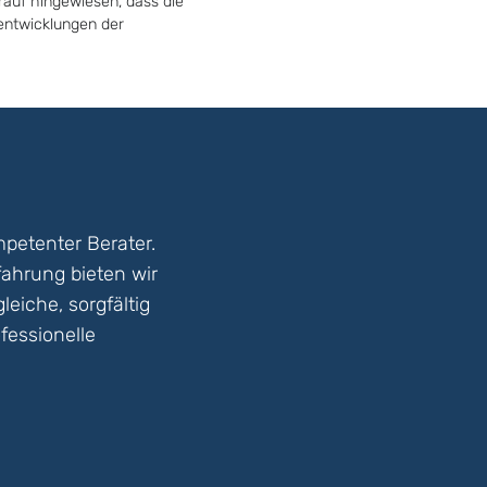
rauf hingewiesen, dass die
tentwicklungen der
petenter Berater.
fahrung bieten wir
eiche, sorgfältig
fessionelle